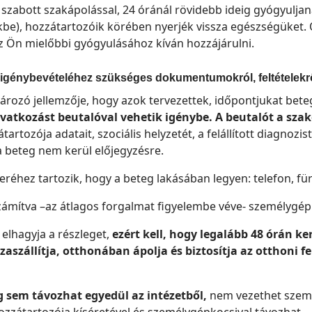
szabott szakápolással, 24 óránál rövidebb ideig gyógyulja
be), hozzátartozóik körében nyerjék vissza egészségüket.
Ön mielőbbi gyógyulásához kíván hozzájárulni.
 igénybevételéhez szükséges dokumentumokról, feltételekr
ozó jellemzője, hogy azok tervezettek, időpontjukat bete
atkozást beutalóval vehetik igénybe. A beutalót a szako
rtozója adatait, szociális helyzetét, a felállított diagnozis
 a beteg nem kerül előjegyzésre.
réhez tartozik, hogy a beteg lakásában legyen: telefon, für
zámítva –az átlagos forgalmat figyelembe véve- személygépk
elhagyja a részleget,
ezért kell, hogy legalább 48 órán ke
zaszállítja, otthonában ápolja és biztosítja az otthoni f
 sem távozhat egyedül az intézetből,
nem vezethet szem