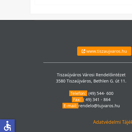
www.tiszaujvaros.hu
Tiszaújváros Városi Rendelőintézet
3580 Tiszaújváros, Bethlen G. út 11.
Telefon:
(49) 544- 600
Fax:
( 49) 341 - 864
E-mail:
rendelo@tujvaros.hu
Adatvédelmi Tájé
accessible