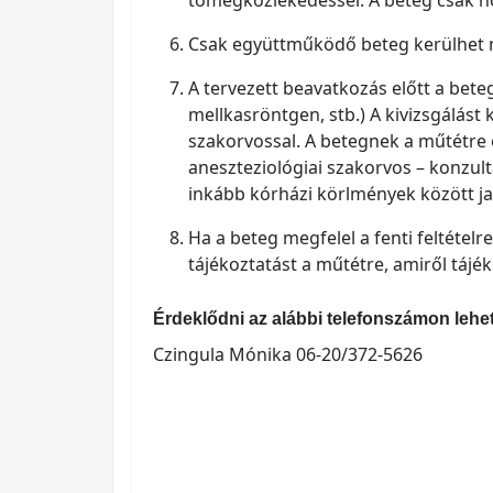
tömegközlekedéssel. A beteg csak ho
Csak együttműködő beteg kerülhet 
A tervezett beavatkozás előtt a beteg
mellkasröntgen, stb.) A kivizsgálást 
szakorvossal. A betegnek a műtétre é
aneszteziológiai szakorvos – konzul
inkább kórházi körlmények között ja
Ha a beteg megfelel a fenti feltétel
tájékoztatást a műtétre, amiről tájék
Érdeklődni az alábbi telefonszámon lehet
Czingula Mónika 06-20/372-5626