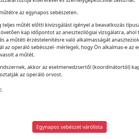
zzátartozója kíséretével és személygépkocsival távozhat.
műtétre az egynapos sebészeten.
 teljes műtét előtti kivizsgálást igényel a beavatkozás típus
követően kap időpontot az anesztezilógiai vizsgálatra, ahol 
s a műtéti érzéstelenítésre való alkalmasságát anaszteziológ
tál az operáló sebésszel- mérlegeli, hogy Ön alkalmas-e az
vasolt a műtét.
rendszernek, akkor az esetmenedzsertől (koordinátortól) ka
oztatják az operáló orvost.
:
Egynapos sebészet várólista