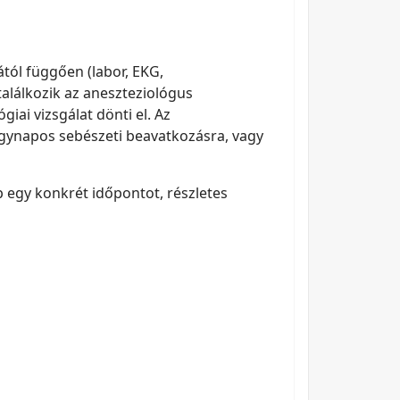
ától függően (labor, EKG,
találkozik az aneszteziológus
iai vizsgálat dönti el. Az
 egynapos sebészeti beavatkozásra, vagy
p egy konkrét időpontot, részletes