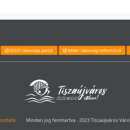
EESZT lakossági portál
NEAK- lakossági információ
koztató
Minden jog fenntartva - 2023 Tiszaújváros Váro