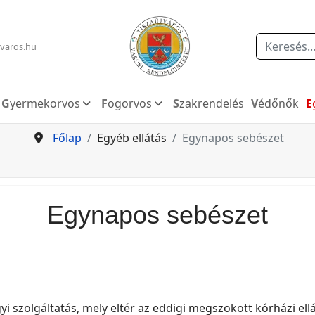
Keresés
varos.hu
Gyermekorvos
Fogorvos
Szakrendelés
Védőnők
Főlap
Egyéb ellátás
Egynapos sebészet
Egynapos sebészet
 szolgáltatás, mely eltér az eddigi megszokott kórházi ellá