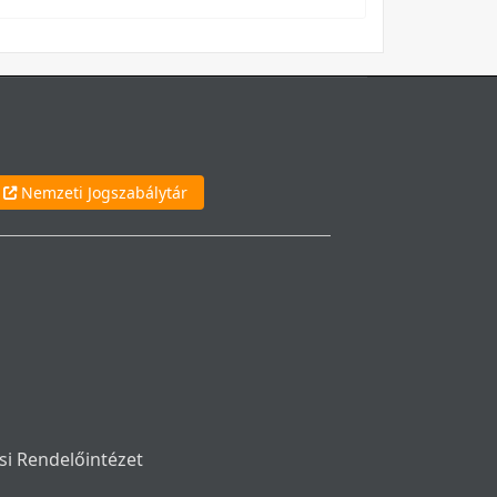
Nemzeti Jogszabálytár
si Rendelőintézet