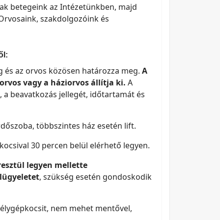
nak betegeink az Intézetünkben, majd
 Orvosaink, szakdolgozóink és
ől:
g és az orvos közösen határozza meg.
A
rvos vagy a háziorvos állítja ki.
A
t, a beavatkozás jellegét, időtartamát és
dőszoba, többszintes ház esetén lift.
ocsival 30 percen belül elérhető legyen.
resztül legyen mellette
elügyeletet
, szükség esetén gondoskodik
élygépkocsit, nem mehet mentővel,