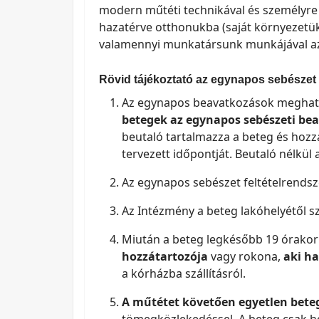
modern műtéti technikával és személyre 
hazatérve otthonukba (saját környezetük
valamennyi munkatársunk munkájával az 
Rövid tájékoztató az egynapos sebészet
Az egynapos beavatkozások meghatár
betegek az egynapos sebészeti beav
beutaló tartalmazza a beteg és hozzáta
tervezett időpontját. Beutaló nélkül
Az egynapos sebészet feltételrendsze
Az Intézmény a beteg lakóhelyétől s
Miután a beteg legkésőbb 19 órakor 
hozzátartozója
vagy rokona,
aki ha
a kórházba szállításról.
A műtétet követően egyetlen beteg