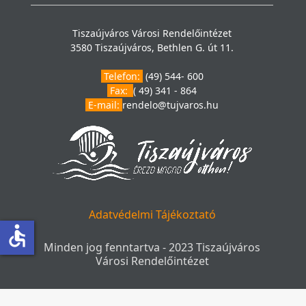
Tiszaújváros Városi Rendelőintézet
3580 Tiszaújváros, Bethlen G. út 11.
Telefon:
(49) 544- 600
Fax:
( 49) 341 - 864
E-mail:
rendelo@tujvaros.hu
Adatvédelmi Tájékoztató
accessible
Minden jog fenntartva - 2023 Tiszaújváros
Városi Rendelőintézet