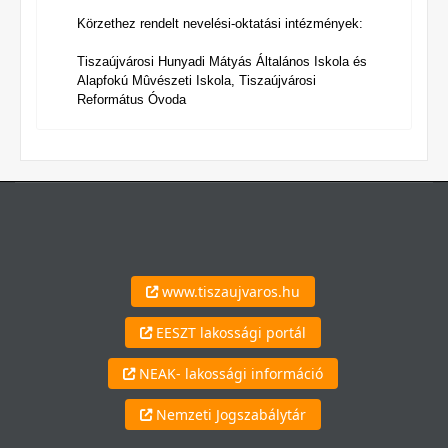
Körzethez rendelt nevelési-oktatási intézmények:
Tiszaújvárosi Hunyadi Mátyás Általános Iskola és
Alapfokú Mûvészeti Iskola, Tiszaújvárosi
Református Óvoda
www.tiszaujvaros.hu
EESZT lakossági portál
NEAK- lakossági információ
Nemzeti Jogszabálytár