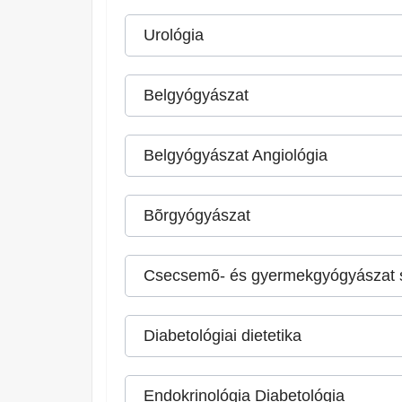
Urológia
Belgyógyászat
Belgyógyászat Angiológia
Bõrgyógyászat
Csecsemõ- és gyermekgyógyászat 
Diabetológiai dietetika
Endokrinológia Diabetológia