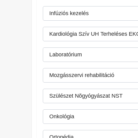
Infúziós kezelés
Kardiológia Szív UH Terheléses EK
Laboratórium
Mozgásszervi rehabilitáció
Szülészet Nõgyógyászat NST
Onkológia
Ortopédia