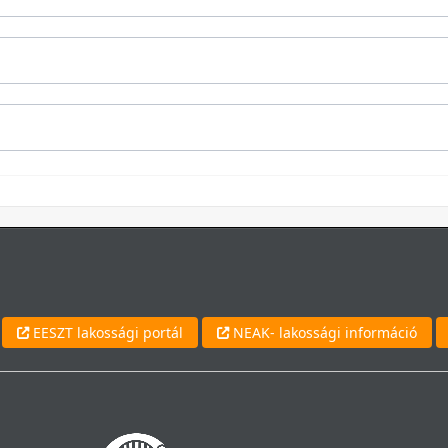
EESZT lakossági portál
NEAK- lakossági információ