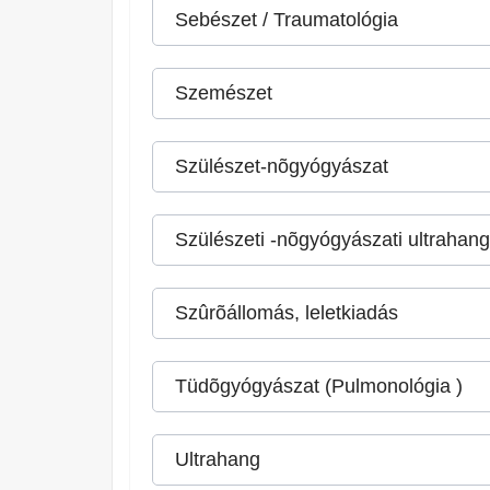
Sebészet / Traumatológia
Szemészet
Szülészet-nõgyógyászat
Szülészeti -nõgyógyászati ultrahang
Szûrõállomás, leletkiadás
Tüdõgyógyászat (Pulmonológia )
Ultrahang