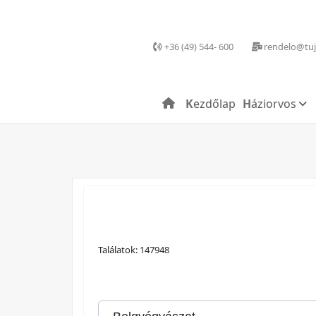
+36 (49) 544- 600
rendelo@tuj
Kezdőlap
Háziorvos
Találatok: 147948