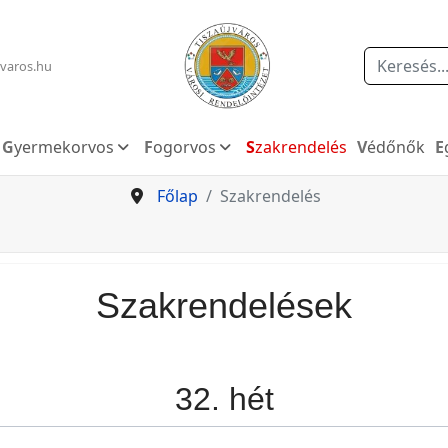
Keresés
varos.hu
Gyermekorvos
Fogorvos
Szakrendelés
Védőnők
Főlap
Szakrendelés
Szakrendelések
32. hét