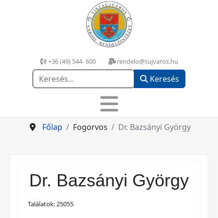
+36 (49) 544- 600
rendelo@tujvaros.hu
Keresés
Keresés
Főlap
Fogorvos
Dr. Bazsányi György
Dr. Bazsányi György
Találatok: 25055