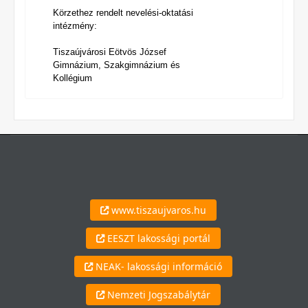
Körzethez rendelt nevelési-oktatási
intézmény:
Tiszaújvárosi Eötvös József
Gimnázium, Szakgimnázium és
Kollégium
www.tiszaujvaros.hu
EESZT lakossági portál
NEAK- lakossági információ
Nemzeti Jogszabálytár