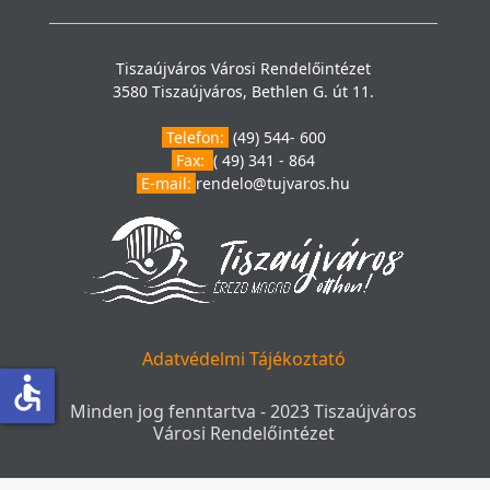
Tiszaújváros Városi Rendelőintézet
3580 Tiszaújváros, Bethlen G. út 11.
Telefon:
(49) 544- 600
Fax:
( 49) 341 - 864
E-mail:
rendelo@tujvaros.hu
Adatvédelmi Tájékoztató
accessible
Minden jog fenntartva - 2023 Tiszaújváros
Városi Rendelőintézet