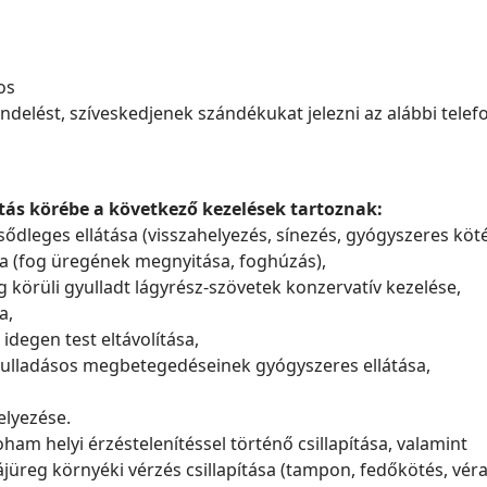
os
ndelést, szíveskedjenek szándékukat jelezni az alábbi tele
átás körébe a következő kezelések tartoznak:
lsődleges ellátása (visszahelyezés, sínezés, gyógyszeres köt
sa (fog üregének megnyitása, foghúzás),
 körüli gyulladt lágyrész-szövetek konzervatív kezelése,
a,
idegen test eltávolítása,
gyulladásos megbetegedéseinek gyógyszeres ellátása,
elyezése.
oham helyi érzéstelenítéssel történő csillapítása, valamint
jüreg környéki vérzés csillapítása (tampon, fedőkötés, vér