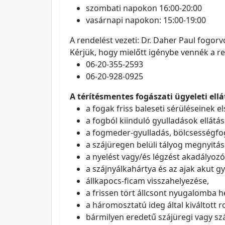
szombati napokon 16:00-20:00
vasárnapi napokon: 15:00-19:00
A rendelést vezeti: Dr. Daher Paul fogorv
Kérjük, hogy mielőtt igénybe vennék a re
06-20-355-2593
06-20-928-0925
A térítésmentes fogászati ügyeleti ell
a fogak friss baleseti sérüléseinek e
a fogból kiinduló gyulladások ellátá
a fogmeder-gyulladás, bölcsességfog
a szájüregen belüli tályog megnyitás
a nyelést vagy/és légzést akadályozó 
a szájnyálkahártya és az ajak akut 
állkapocs-ficam visszahelyezése,
a frissen tört állcsont nyugalomba h
a háromosztatú ideg által kiváltott r
bármilyen eredetű szájüregi vagy szá