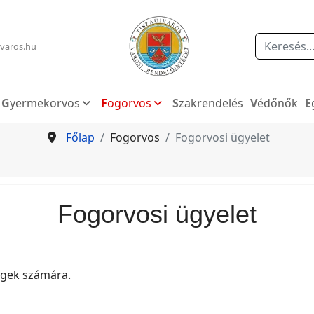
Keresés
varos.hu
Gyermekorvos
Fogorvos
Szakrendelés
Védőnők
Főlap
Fogorvos
Fogorvosi ügyelet
Fogorvosi ügyelet
tegek számára.