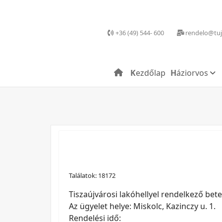
+36 (49) 544- 600
rendelo@tuj
Kezdőlap
Háziorvos
Találatok: 18172
Tiszaújvárosi lakóhellyel rendelkező be
Az ügyelet helye: Miskolc, Kazinczy u. 1.
Rendelési idő: