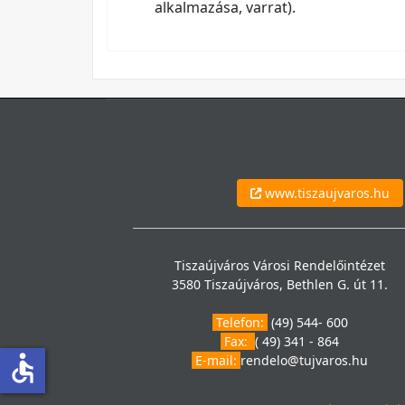
alkalmazása, varrat).
www.tiszaujvaros.hu
Tiszaújváros Városi Rendelőintézet
3580 Tiszaújváros, Bethlen G. út 11.
Telefon:
(49) 544- 600
Fax:
( 49) 341 - 864
accessible
E-mail:
rendelo@tujvaros.hu