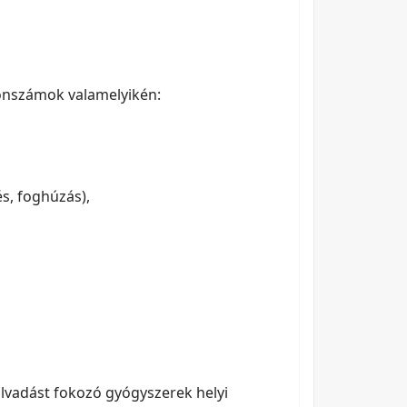
fonszámok valamelyikén:
és, foghúzás),
alvadást fokozó gyógyszerek helyi