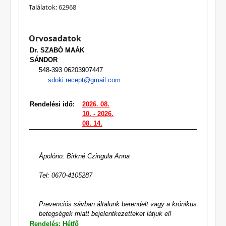
Találatok: 62968
Orvosadatok
Dr. SZABÓ MAÁK
SÁNDOR
548-393 06203907447
sdoki.recept@gmail.com
Rendelési idő:
2026. 08.
10. - 2026.
08. 14.
Ápolóno: Birkné Czingula Anna
Tel: 0670-4105287
Prevenciós sávban általunk berendelt vagy a krónikus
betegségek miatt bejelentkezetteket látjuk el!
Rendelés: Hétfő