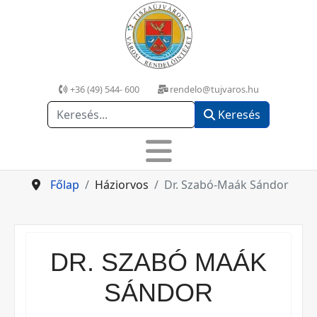
+36 (49) 544- 600
rendelo@tujvaros.hu
Keresés
Keresés
Főlap
Háziorvos
Dr. Szabó-Maák Sándor
DR. SZABÓ MAÁK
SÁNDOR