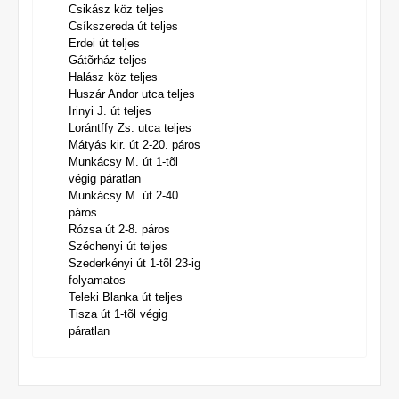
Csikász köz teljes
Csíkszereda út teljes
Erdei út teljes
Gátõrház teljes
Halász köz teljes
Huszár Andor utca teljes
Irinyi J. út teljes
Lorántffy Zs. utca teljes
Mátyás kir. út 2-20. páros
Munkácsy M. út 1-tõl
végig páratlan
Munkácsy M. út 2-40.
páros
Rózsa út 2-8. páros
Széchenyi út teljes
Szederkényi út 1-tõl 23-ig
folyamatos
Teleki Blanka út teljes
Tisza út 1-tõl végig
páratlan