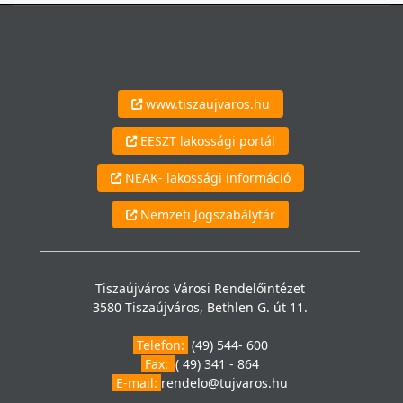
www.tiszaujvaros.hu
EESZT lakossági portál
NEAK- lakossági információ
Nemzeti Jogszabálytár
Tiszaújváros Városi Rendelőintézet
3580 Tiszaújváros, Bethlen G. út 11.
Telefon:
(49) 544- 600
Fax:
( 49) 341 - 864
E-mail:
rendelo@tujvaros.hu