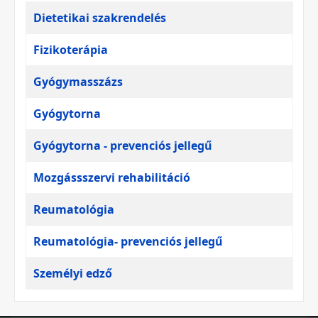
A cikkek táblázata
Cím
Dietetikai szakrendelés
Fizikoterápia
Gyógymasszázs
Gyógytorna
Gyógytorna - prevenciós jellegű
Mozgássszervi rehabilitáció
Reumatológia
Reumatológia- prevenciós jellegű
Személyi edző