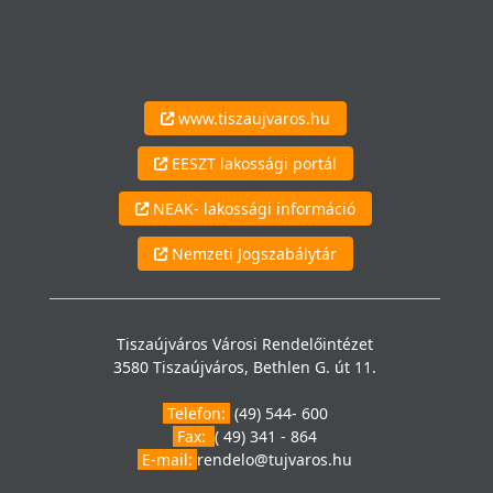
www.tiszaujvaros.hu
EESZT lakossági portál
NEAK- lakossági információ
Nemzeti Jogszabálytár
Tiszaújváros Városi Rendelőintézet
3580 Tiszaújváros, Bethlen G. út 11.
Telefon:
(49) 544- 600
Fax:
( 49) 341 - 864
E-mail:
rendelo@tujvaros.hu