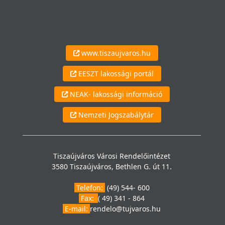
www.tiszaujvaros.hu
EESZT lakossági portál
NEAK- lakossági információ
Nemzeti Jogszabálytár
Tiszaújváros Városi Rendelőintézet
3580 Tiszaújváros, Bethlen G. út 11.
Telefon:
(49) 544- 600
Fax:
( 49) 341 - 864
E-mail:
rendelo@tujvaros.hu