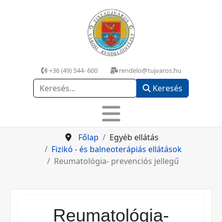
+36 (49) 544- 600
rendelo@tujvaros.hu
Keresés
Keresés
Főlap
Egyéb ellátás
Fizikó - és balneoterápiás ellátások
Reumatológia- prevenciós jellegű
Reumatológia-