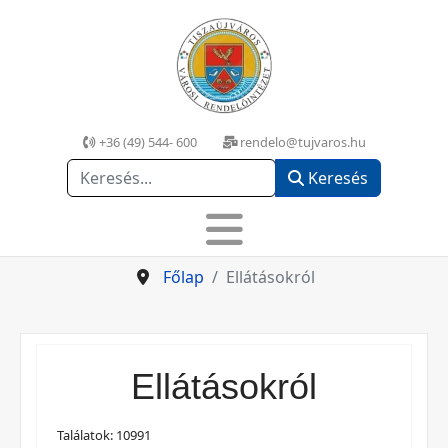
+36 (49) 544- 600
rendelo@tujvaros.hu
Keresés
Keresés
Főlap
Ellátásokról
Ellátásokról
Találatok: 10991