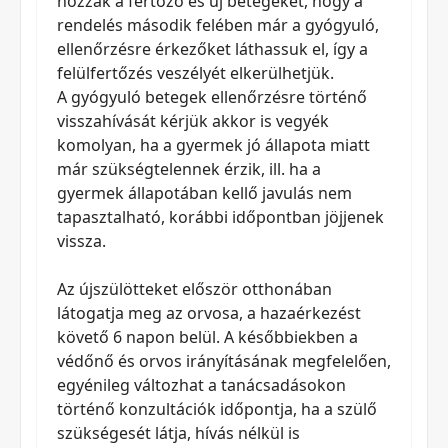
hozzák a fertőző és új betegeket, hogy a
rendelés második felében már a gyógyuló,
ellenőrzésre érkezőket láthassuk el, így a
felülfertőzés veszélyét elkerülhetjük.
A gyógyuló betegek ellenőrzésre történő
visszahívását kérjük akkor is vegyék
komolyan, ha a gyermek jó állapota miatt
már szükségtelennek érzik, ill. ha a
gyermek állapotában kellő javulás nem
tapasztalható, korábbi időpontban jöjjenek
vissza.
Az újszülötteket először otthonában
látogatja meg az orvosa, a hazaérkezést
követő 6 napon belül. A későbbiekben a
védőnő és orvos irányításának megfelelően,
egyénileg változhat a tanácsadásokon
történő konzultációk időpontja, ha a szülő
szükségesét látja, hívás nélkül is