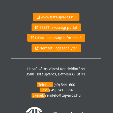
www.tiszaujvaros.hu
EESZT lakossági portál
NEAK- lakossági információ
Nemzeti Jogszabálytár
Tiszaújváros Városi Rendelőintézet
3580 Tiszaújváros, Bethlen G. út 11.
Telefon:
(49) 544- 600
Fax:
( 49) 341 - 864
E-mail:
rendelo@tujvaros.hu