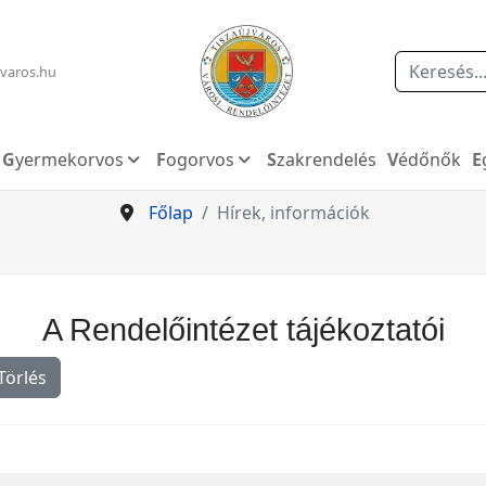
Keresés
varos.hu
Gyermekorvos
Fogorvos
Szakrendelés
Védőnők
Főlap
Hírek, információk
A Rendelőintézet tájékoztatói
Törlés