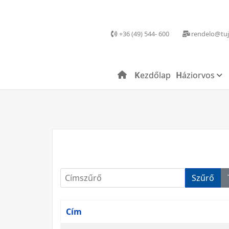
+36 (49) 544- 600
rendelo@tuj
Kezdőlap
Háziorvos
Címszűrő
Szűrő
Cím