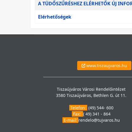
A cikkek táblázata
A TÜDŐSZŰRÉSHEZ ELÉRHETŐK ÚJ INF
Elérhetőségek
www.tiszaujvaros.hu
Tiszaújváros Városi Rendelőintézet
3580 Tiszaújváros, Bethlen G. út 11.
Telefon:
(49) 544- 600
Fax:
( 49) 341 - 864
E-mail:
rendelo@tujvaros.hu