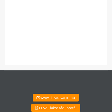
www.tiszaujvaros.hu
EESZT lakossági portál