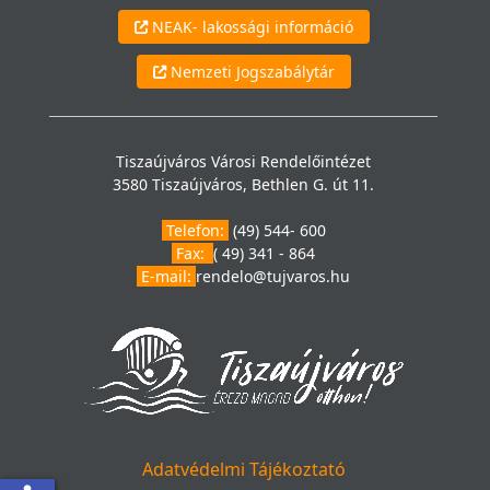
NEAK- lakossági információ
Nemzeti Jogszabálytár
Tiszaújváros Városi Rendelőintézet
3580 Tiszaújváros, Bethlen G. út 11.
Telefon:
(49) 544- 600
Fax:
( 49) 341 - 864
E-mail:
rendelo@tujvaros.hu
Adatvédelmi Tájékoztató