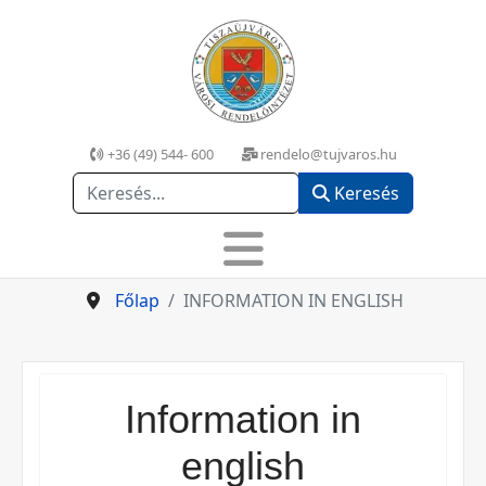
+36 (49) 544- 600
rendelo@tujvaros.hu
Keresés
Keresés
Főlap
INFORMATION IN ENGLISH
Information in
english