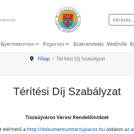
Keresés
varos.hu
Gyermekorvos
Fogorvos
Szakrendelés
Védőnők
Főlap
Térítési Díj Szabályzat
Térítési Díj Szabályzat
Tiszaújváros Városi Rendelőintézet
t elérhető a
http://dokumentumtar.tujvaros.hu
oldalon
az a