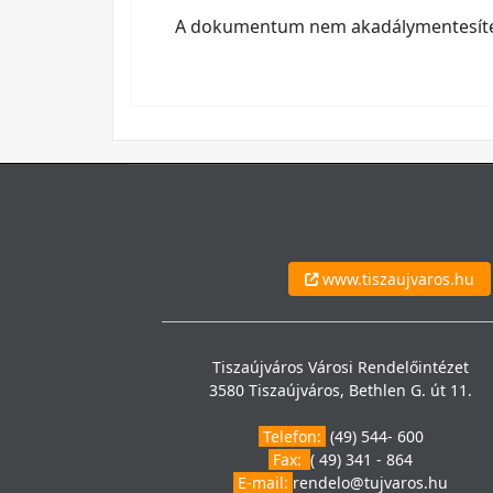
A dokumentum nem akadálymentesített
www.tiszaujvaros.hu
Tiszaújváros Városi Rendelőintézet
3580 Tiszaújváros, Bethlen G. út 11.
Telefon:
(49) 544- 600
Fax:
( 49) 341 - 864
E-mail:
rendelo@tujvaros.hu