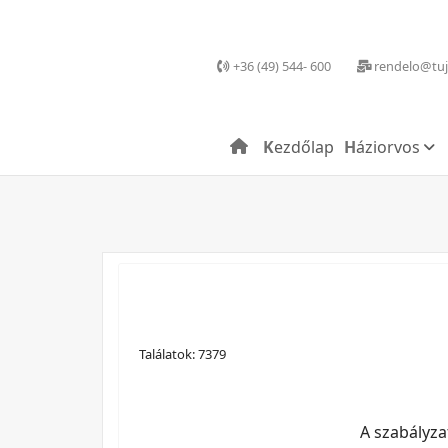
+36 (49) 544- 600
rendelo@tuj
Kezdőlap
Háziorvos
Találatok: 7379
A szabályza