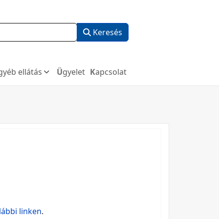
Keresés
Egyéb ellátás
Ügyelet
Kapcsolat
lábbi linken
.