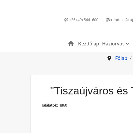
+36 (49) 544- 600
rendelo@tuj
Kezdőlap
Háziorvos
Főlap
"Tiszaújváros és
Találatok: 4860