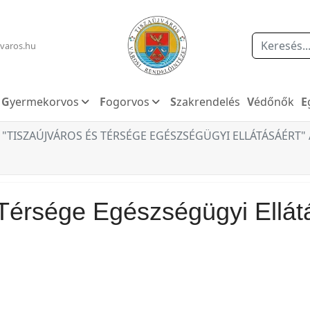
Keresés
varos.hu
Gyermekorvos
Fogorvos
Szakrendelés
Védőnők
"TISZAÚJVÁROS ÉS TÉRSÉGE EGÉSZSÉGÜGYI ELLÁTÁSÁÉRT"
 Térsége Egészségügyi Ellátá